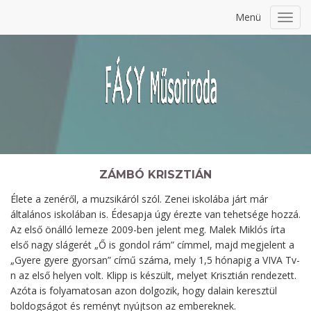
Menü
Toggl
navig
ZÁMBÓ KRISZTIÁN
Élete a zenéről, a muzsikáról szól. Zenei iskolába járt már
általános iskolában is. Édesapja úgy érezte van tehetsége hozzá.
Az első önálló lemeze 2009-ben jelent meg. Malek Miklós írta
első nagy slágerét „Ő is gondol rám” címmel, majd megjelent a
„Gyere gyere gyorsan” című száma, mely 1,5 hónapig a VIVA Tv-
n az első helyen volt. Klipp is készült, melyet Krisztián rendezett.
Azóta is folyamatosan azon dolgozik, hogy dalain keresztül
boldogságot és reményt nyújtson az embereknek.