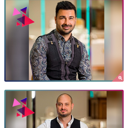
HADDAD HENRIK (RICKY)
ÉNEK
by Author Name
BARTA ZSOLT GITÁR