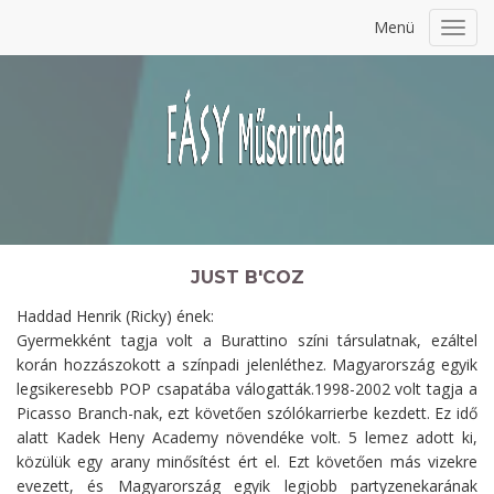
Menü
Toggl
navig
JUST B'COZ
Haddad Henrik (Ricky) ének:
Gyermekként tagja volt a Burattino színi társulatnak, ezáltel
korán hozzászokott a színpadi jelenléthez. Magyarország egyik
legsikeresebb POP csapatába válogatták.1998-2002 volt tagja a
Picasso Branch-nak, ezt követően szólókarrierbe kezdett. Ez idő
alatt Kadek Heny Academy növendéke volt. 5 lemez adott ki,
közülük egy arany minősítést ért el. Ezt követően más vizekre
evezett, és Magyarország egyik legjobb partyzenekarának