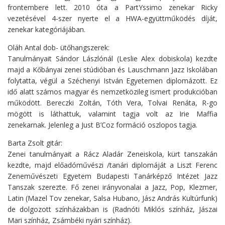
frontembere lett. 2010 óta a PartYssimo zenekar Ricky
vezetésével 4-szer nyerte el a HWA-együttműködés díját,
zenekar kategóriájában.
Oláh Antal dob- ütőhangszerek:
Tanulmányait Sándor Lászlónál (Leslie Alex dobiskola) kezdte
majd a Kőbányai zenei stúdióban és Lauschmann Jazz Iskolában
folytatta, végül a Széchenyi István Egyetemen diplomázott. Ez
idő alatt számos magyar és nemzetközileg ismert produkcióban
működött. Bereczki Zoltán, Tóth Vera, Tolvai Renáta, R-go
mögött is láthattuk, valamint tagja volt az Irie Maffia
zenekarnak. Jelenleg a Just B’Coz formáció oszlopos tagja.
Barta Zsolt gitár:
Zenei tanulmányait a Rácz Aladár Zeneiskola, kürt tanszakán
kezdte, majd előadóművészi /tanári diplomáját a Liszt Ferenc
Zeneművészeti Egyetem Budapesti Tanárképző Intézet Jazz
Tanszak szerezte. Fő zenei irányvonalai a Jazz, Pop, Klezmer,
Latin (Mazel Tov zenekar, Salsa Hubano, Jász András Kultúrfunk)
de dolgozott színházakban is (Radnóti Miklós színház, Jászai
Mari színház, Zsámbéki nyári színház).