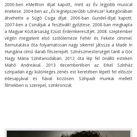
2000-ben eMeRton díjat kapott, mint az Év legjobb musical
énekese. 2004-ben az „Év legnépszerűbb színésze” kategóriában
átvehette a Súgó Csiga díjat. 2006-ban Gundel-díjat kapott.
2007-ben a Csináljuk a fesztivált! győztese. 2008-ban megkapta
a Magyar Köztársaság Ezüst Érdemkeresztjét. 2008. szeptember
végén megjelent első szólólemeze Fehér és Fekete címmel.
Bemutatása óta folyamatosan nagy sikerrel játssza a Made In
Hungária című darab főszerepét. Színészmesterséget tanít a Gór
Nagy Mária Színitanodában. 2012 óta lép fel önálló esteken
Mahó Andreával. 2013 decemberében az Erkel Színház
színpadán egy különleges zenés est keretében lépett fel először
édesapjával és fiával közösen. Színpadi munkái mellett
filmekben is szerepel, szinkronizál.