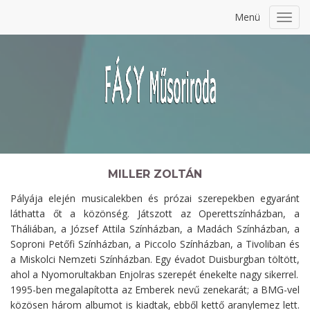
Menü
Toggl
navig
MILLER ZOLTÁN
Pályája elején musicalekben és prózai szerepekben egyaránt
láthatta őt a közönség. Játszott az Operettszínházban, a
Tháliában, a József Attila Színházban, a Madách Színházban, a
Soproni Petőfi Színházban, a Piccolo Színházban, a Tivoliban és
a Miskolci Nemzeti Színházban. Egy évadot Duisburgban töltött,
ahol a Nyomorultakban Enjolras szerepét énekelte nagy sikerrel.
1995-ben megalapította az Emberek nevű zenekarát; a BMG-vel
közösen három albumot is kiadtak, ebből kettő aranylemez lett.