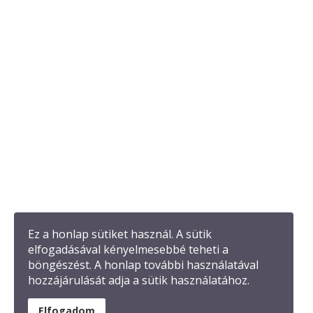
Ez a honlap sütiket használ. A sütik
elfogadásával kényelmesebbé teheti a
böngészést. A honlap további használatával
Forrás: TV2 Tények Plusz
hozzájárulását adja a sütik használatához.
Elfogadom